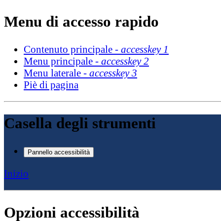
Menu di accesso rapido
Contenuto principale -
accesskey 1
Menu principale -
accesskey 2
Menu laterale -
accesskey 3
Piè di pagina
Casella degli strumenti
Pannello accessibilità
Inizio
Opzioni accessibilità