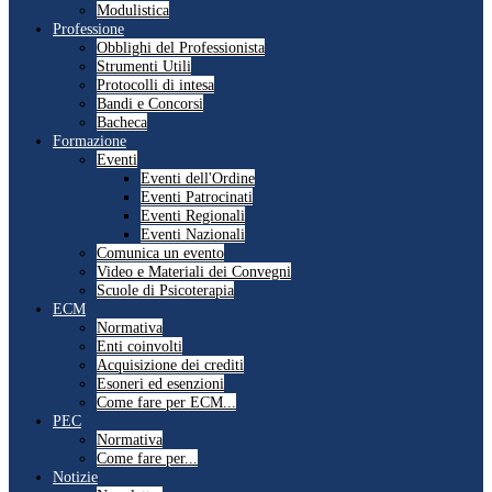
Modulistica
Professione
Obblighi del Professionista
Strumenti Utili
Protocolli di intesa
Bandi e Concorsi
Bacheca
Formazione
Eventi
Eventi dell'Ordine
Eventi Patrocinati
Eventi Regionali
Eventi Nazionali
Comunica un evento
Video e Materiali dei Convegni
Scuole di Psicoterapia
ECM
Normativa
Enti coinvolti
Acquisizione dei crediti
Esoneri ed esenzioni
Come fare per ECM...
PEC
Normativa
Come fare per...
Notizie