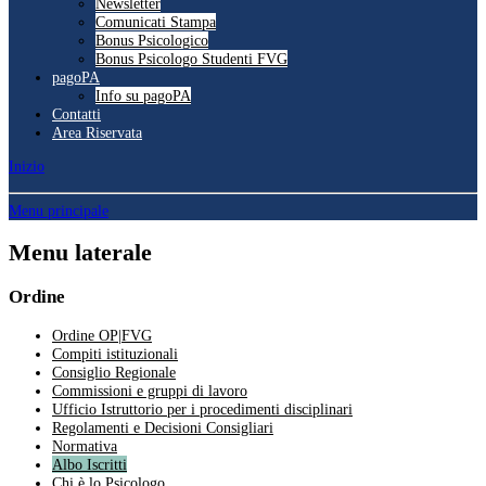
Newsletter
Comunicati Stampa
Bonus Psicologico
Bonus Psicologo Studenti FVG
pagoPA
Info su pagoPA
Contatti
Area Riservata
Inizio
Menu principale
Menu laterale
Ordine
Ordine OP|FVG
Compiti istituzionali
Consiglio Regionale
Commissioni e gruppi di lavoro
Ufficio Istruttorio per i procedimenti disciplinari
Regolamenti e Decisioni Consigliari
Normativa
Albo Iscritti
Chi è lo Psicologo