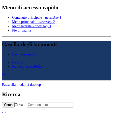
Menu di accesso rapido
Contenuto principale -
accesskey 1
Menu principale -
accesskey 2
Menu laterale -
accesskey 3
Piè di pagina
Casella degli strumenti
Layout normale
Ricerca
Pannello accessibilità
Inizio
Passa alla modalità desktop
Ricerca
Cerca...
Cerca