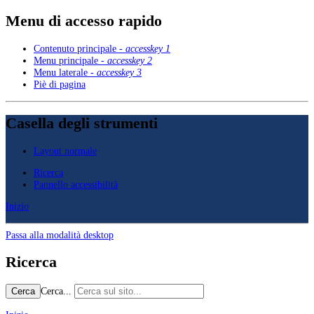
Menu di accesso rapido
Contenuto principale -
accesskey 1
Menu principale -
accesskey 2
Menu laterale -
accesskey 3
Piè di pagina
Casella degli strumenti
Layout normale
Ricerca
Pannello accessibilità
Inizio
Passa alla modalità desktop
Ricerca
Cerca...
Cerca