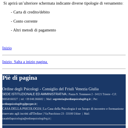
Si aprirà un’ulteriore schermata indicante diverse tipologie di versamento:
- Carta di credito/debito
- Conto corrente
- Altri metodi di pagamento
Inizio
Inizio
. Salta a inizio pagina.
Piè di pagina
Ordine degli Psicologi - Consiglio del Friuli Venezia Giulia
SEDE ISTITUZIONALE ED AMMINISTRATIVA
| Piazza N. Tommaseo 2 - 34121 Trieste - C.F.:
90058160327 | tel: +39 040.366602 | Mail:
| Pec:
|
CASA DELLA PSICOLOGIA
| La Casa della Psicologia è un luogo di incontro e formazione
riservato agli iscritti all'Ordine |
Via Pracchiuso 23 - 33100 Udine | Mail:
|