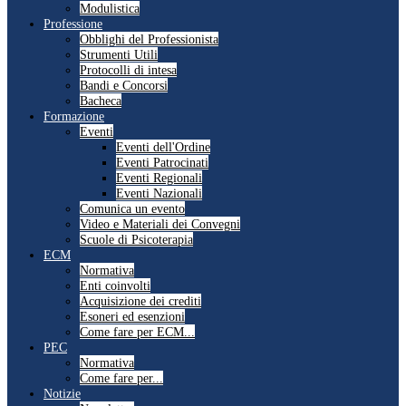
Modulistica
Professione
Obblighi del Professionista
Strumenti Utili
Protocolli di intesa
Bandi e Concorsi
Bacheca
Formazione
Eventi
Eventi dell'Ordine
Eventi Patrocinati
Eventi Regionali
Eventi Nazionali
Comunica un evento
Video e Materiali dei Convegni
Scuole di Psicoterapia
ECM
Normativa
Enti coinvolti
Acquisizione dei crediti
Esoneri ed esenzioni
Come fare per ECM...
PEC
Normativa
Come fare per...
Notizie