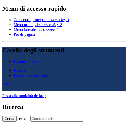
Menu di accesso rapido
Contenuto principale -
accesskey 1
Menu principale -
accesskey 2
Menu laterale -
accesskey 3
Piè di pagina
Casella degli strumenti
Layout normale
Ricerca
Pannello accessibilità
Inizio
Passa alla modalità desktop
Ricerca
Cerca...
Cerca