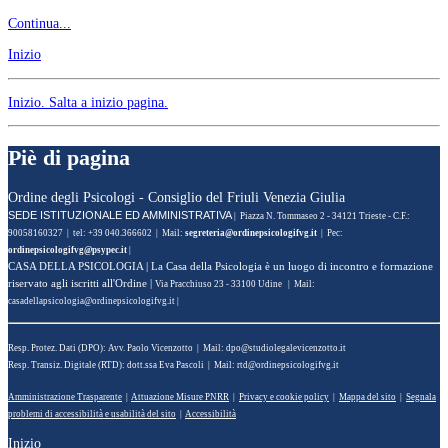
Continua...
Inizio
Inizio
. Salta a inizio pagina.
Piè di pagina
Ordine degli Psicologi - Consiglio del Friuli Venezia Giulia
SEDE ISTITUZIONALE ED AMMINISTRATIVA
| Piazza N. Tommaseo 2 - 34121 Trieste - C.F.:
90058160327 | tel: +39 040.366602 | Mail:
| Pec:
|
CASA DELLA PSICOLOGIA
| La Casa della Psicologia è un luogo di incontro e formazione
riservato agli iscritti all'Ordine |
Via Pracchiuso 23 - 33100 Udine | Mail:
|
Resp. Protez. Dati (DPO): Avv. Paolo Vicenzotto | Mail:
Resp. Transiz. Digitale (RTD): dott.ssa Eva Pascoli | Mail:
Amministrazione Trasparente
|
Attuazione Misure PNRR
|
Privacy e cookie policy
|
Mappa del sito
|
Segnala
problemi di accessibilità e usabilità del sito
|
Accessibilità
Inizio