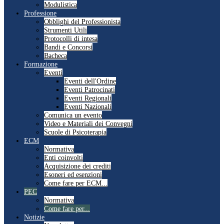
Modulistica
Professione
Obblighi del Professionista
Strumenti Utili
Protocolli di intesa
Bandi e Concorsi
Bacheca
Formazione
Eventi
Eventi dell'Ordine
Eventi Patrocinati
Eventi Regionali
Eventi Nazionali
Comunica un evento
Video e Materiali dei Convegni
Scuole di Psicoterapia
ECM
Normativa
Enti coinvolti
Acquisizione dei crediti
Esoneri ed esenzioni
Come fare per ECM...
PEC
Normativa
Come fare per...
Notizie