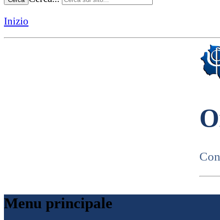
Inizio
O
Cons
Menu principale