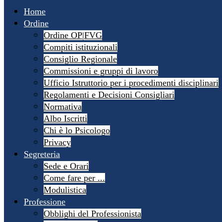
Home
Ordine
Ordine OP|FVG
Compiti istituzionali
Consiglio Regionale
Commissioni e gruppi di lavoro
Ufficio Istruttorio per i procedimenti disciplinari
Regolamenti e Decisioni Consigliari
Normativa
Albo Iscritti
Chi è lo Psicologo
Privacy
Segreteria
Sede e Orari
Come fare per ...
Modulistica
Professione
Obblighi del Professionista