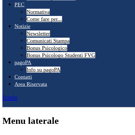
PEC
Normativa
Come fare per...
Notizie
Newsletter
Comunicati Stampa
Bonus Psicologico
Bonus Psicologo Studenti FVG
pagoPA
Info su pagoPA
Contatti
Area Riservata
Inizio
Menu laterale