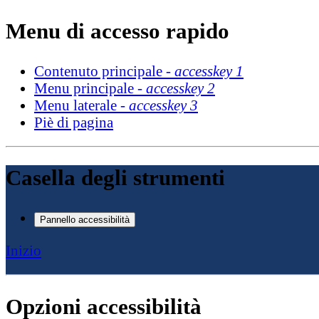
Menu di accesso rapido
Contenuto principale -
accesskey 1
Menu principale -
accesskey 2
Menu laterale -
accesskey 3
Piè di pagina
Casella degli strumenti
Pannello accessibilità
Inizio
Opzioni accessibilità