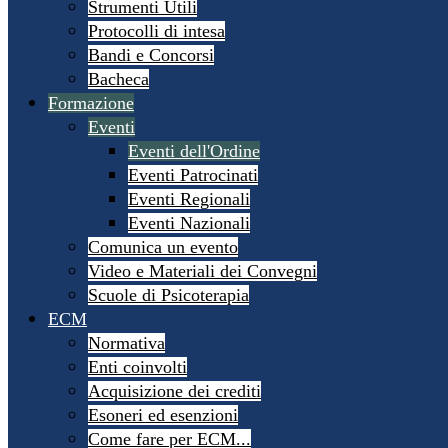
Strumenti Utili
Protocolli di intesa
Bandi e Concorsi
Bacheca
Formazione
Eventi
Eventi dell'Ordine
Eventi Patrocinati
Eventi Regionali
Eventi Nazionali
Comunica un evento
Video e Materiali dei Convegni
Scuole di Psicoterapia
ECM
Normativa
Enti coinvolti
Acquisizione dei crediti
Esoneri ed esenzioni
Come fare per ECM...