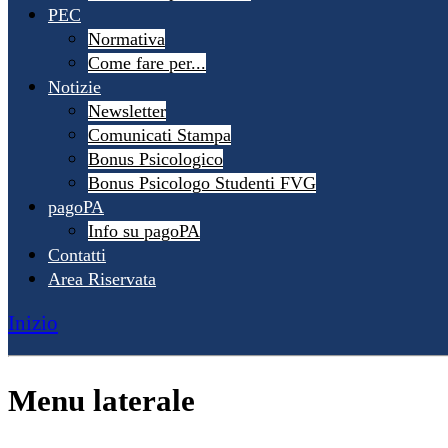
PEC
Normativa
Come fare per...
Notizie
Newsletter
Comunicati Stampa
Bonus Psicologico
Bonus Psicologo Studenti FVG
pagoPA
Info su pagoPA
Contatti
Area Riservata
Inizio
Menu laterale