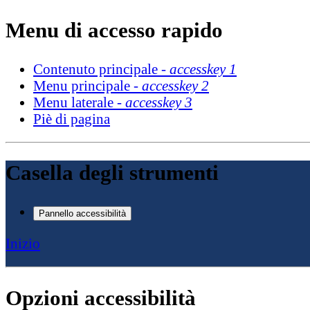
Menu di accesso rapido
Contenuto principale -
accesskey 1
Menu principale -
accesskey 2
Menu laterale -
accesskey 3
Piè di pagina
Casella degli strumenti
Pannello accessibilità
Inizio
Opzioni accessibilità