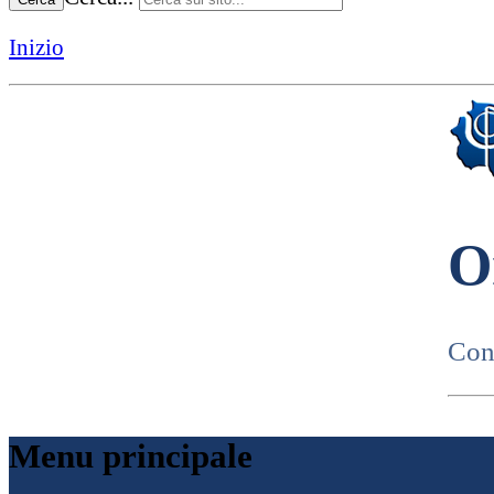
Inizio
O
Cons
Menu principale