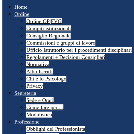
Home
Ordine
Ordine OP|FVG
Compiti istituzionali
Consiglio Regionale
Commissioni e gruppi di lavoro
Ufficio Istruttorio per i procedimenti disciplinari
Regolamenti e Decisioni Consigliari
Normativa
Albo Iscritti
Chi è lo Psicologo
Privacy
Segreteria
Sede e Orari
Come fare per ...
Modulistica
Professione
Obblighi del Professionista