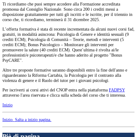
Ti ricordiamo che puoi sempre accedere alla Formazione accreditata
promossa dal Consiglio Nazionale. Sono circa 200 i crediti messi a
disposizione gratuitamente per tutti gli iscritti e le iscritte, per il triennio in
corso che, ti ricordiamo, terminerà il 31 dicembre 2025.
L’offerta formativa è stata di recente incrementata da alcuni nuovi corsi fad,
gratuiti, in modalità asincrona: Psicologia di Genere e identità sessuali (9
crediti ECM); Psicologia di Comunità – Teorie, metodi e interventi (5
crediti ECM); Bonus Psicologico – Monitorare gli interventi per
promuovere la salute (40 crediti ECM). Quest’ultima è rivolta ai/le
professionisti/e psicoterapeuti/e che hanno aderito al progetto "Bonus
PsyCARE".
Altre tre proposte formative saranno disponibili entro la fine dell'anno e
riguarderanno la Riforma Cartabia, la Psicologia per il contrasto alla
violenza di genere e il Ruolo del tutor per i giovani psicologi.
Per iscriverti ai corsi attivi del CNOP entra nella piattaforma
FADPSY
attraverso l'area riservata e clicca sulla scheda del corso che ti interessa.
Inizio
Inizio
. Salta a inizio pagina.
Piè di pagina