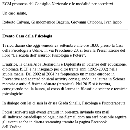
ECM promossa dal Consiglio Nazionale e le modalità per accedervi.
Un caro saluto,
Roberto Calvani, Giandomenico Bagatin, Giovanni Ottoboni, Ivan Iacob
Evento Casa della Psicologia
Ti ricordiamo che oggi venerdì 27 settembre alle ore 18.00 presso la Casa
della Psicologia a Udine, in via Pracchiuso 23, si terrà la Presentazione del
libro “La scuola dell’assurdo: Psicologia e Potere”.
L’autrice, la dr.ssa Alba Bernardini è Diplomata in Scienze dell’educazione,
diplomata ISEF e ha insegnato per oltre trenta anni (1969-2002) nella
scuola media. Dal 2002 al 2004 ha frequentato un master europeo in
Preventive and adapted phisical activity conseguendo una laurea in Scienze
motorie e attività fisiche adattate (terapista). Nel 2015 si è iscritta,
conseguendo poi la laurea, al corso di laurea in filosofia e scienze e tecniche
psicologiche.
In dialogo con lei ci sarà la dr.ssa Giada Sinelli, Psicologa e Psicoterapeuta.
Potrai iscriverti agli eventi gratuiti in presenza inviando una mail
all’indirizzo
ma sarà possibile seguire
gli eventi anche in diretta streaming tramite la pagina Facebook
dell’Ordine.