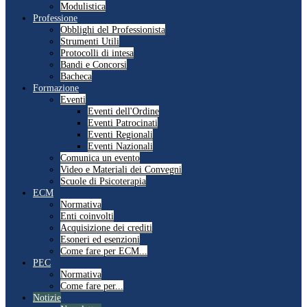
Modulistica
Professione
Obblighi del Professionista
Strumenti Utili
Protocolli di intesa
Bandi e Concorsi
Bacheca
Formazione
Eventi
Eventi dell'Ordine
Eventi Patrocinati
Eventi Regionali
Eventi Nazionali
Comunica un evento
Video e Materiali dei Convegni
Scuole di Psicoterapia
ECM
Normativa
Enti coinvolti
Acquisizione dei crediti
Esoneri ed esenzioni
Come fare per ECM...
PEC
Normativa
Come fare per...
Notizie