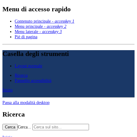
Menu di accesso rapido
Contenuto principale -
accesskey 1
Menu principale -
accesskey 2
Menu laterale -
accesskey 3
Piè di pagina
Casella degli strumenti
Layout normale
Ricerca
Pannello accessibilità
Inizio
Passa alla modalità desktop
Ricerca
Cerca...
Cerca