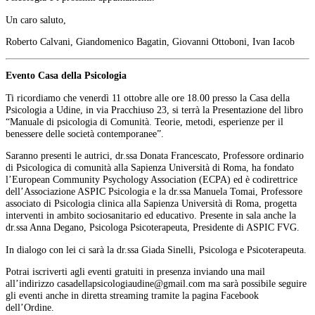
Un caro saluto,
Roberto Calvani, Giandomenico Bagatin, Giovanni Ottoboni, Ivan Iacob
Evento Casa della Psicologia
Ti ricordiamo che venerdì 11 ottobre alle ore 18.00 presso la Casa della
Psicologia a Udine, in via Pracchiuso 23, si terrà la Presentazione del libro
“Manuale di psicologia di Comunità. Teorie, metodi, esperienze per il
benessere delle società contemporanee”.
Saranno presenti le autrici, dr.ssa Donata Francescato, Professore ordinario
di Psicologica di comunità alla Sapienza Università di Roma, ha fondato
l’European Community Psychology Association (ECPA) ed è codirettrice
dell’Associazione ASPIC Psicologia e la dr.ssa Manuela Tomai, Professore
associato di Psicologia clinica alla Sapienza Università di Roma, progetta
interventi in ambito sociosanitario ed educativo. Presente in sala anche la
dr.ssa Anna Degano, Psicologa Psicoterapeuta, Presidente di ASPIC FVG.
In dialogo con lei ci sarà la dr.ssa Giada Sinelli, Psicologa e Psicoterapeuta.
Potrai iscriverti agli eventi gratuiti in presenza inviando una mail
all’indirizzo
ma sarà possibile seguire
gli eventi anche in diretta streaming tramite la pagina Facebook
dell’Ordine.