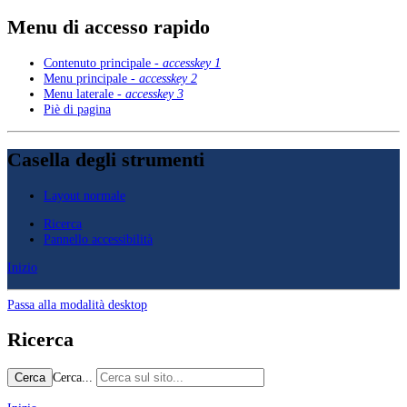
Menu di accesso rapido
Contenuto principale -
accesskey 1
Menu principale -
accesskey 2
Menu laterale -
accesskey 3
Piè di pagina
Casella degli strumenti
Layout normale
Ricerca
Pannello accessibilità
Inizio
Passa alla modalità desktop
Ricerca
Cerca...
Cerca