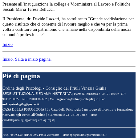
Presente all’inaugurazione la collega e Viceministra al Lavoro e Politiche
Sociali Maria Teresa Bellucci.
Il Presidente, dr. Davide Lazzari, ha sottolineato “Grande soddisfazione per
questo risultato che ci consente di lavorare meglio e che va per la prima
volta a costituire un patrimonio che rimane nella disponibilità della nostra
comunità professionale”.
Inizio
Inizio
. Salta a inizio pagina.
Piè di pagina
Ordine degli Psicologi - Consiglio del Friuli Venezia Giulia
SEDE ISTITUZIONALE ED AMMINISTRATIVA
| Piazza N. Tommaseo 2 - 34121 Trieste - C.F.:
90058160327 | tel: +39 040.366602 | Mail:
| Pec:
|
CASA DELLA PSICOLOGIA
| La Casa della Psicologia è un luogo di incontro e formazione
riservato agli iscritti all'Ordine |
Via Pracchiuso 23 - 33100 Udine | Mail:
|
Resp. Protez. Dati (DPO): Avv. Paolo Vicenzotto | Mail: