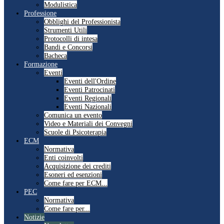
Modulistica
Professione
Obblighi del Professionista
Strumenti Utili
Protocolli di intesa
Bandi e Concorsi
Bacheca
Formazione
Eventi
Eventi dell'Ordine
Eventi Patrocinati
Eventi Regionali
Eventi Nazionali
Comunica un evento
Video e Materiali dei Convegni
Scuole di Psicoterapia
ECM
Normativa
Enti coinvolti
Acquisizione dei crediti
Esoneri ed esenzioni
Come fare per ECM...
PEC
Normativa
Come fare per...
Notizie