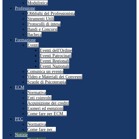
Modulistica
Professione
Obblighi del Professionista
Strumenti Utili
Protocolli di intesa
Bandi e Concorsi
Bacheca
Formazione
Eventi
Eventi dell'Ordine
Eventi Patrocinati
Eventi Regionali
Eventi Nazionali
Comunica un evento
Video e Materiali dei Convegni
Scuole di Psicoterapia
ECM
Normativa
Enti coinvolti
Acquisizione dei crediti
Esoneri ed esenzioni
Come fare per ECM...
PEC
Normativa
Come fare per...
Notizie