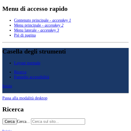
Menu di accesso rapido
Contenuto principale -
accesskey 1
Menu principale -
accesskey 2
Menu laterale -
accesskey 3
Piè di pagina
Casella degli strumenti
Layout normale
Ricerca
Pannello accessibilità
Inizio
Passa alla modalità desktop
Ricerca
Cerca...
Cerca