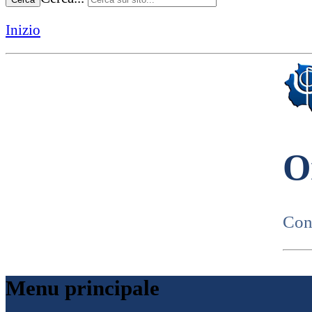
Inizio
O
Cons
Menu principale