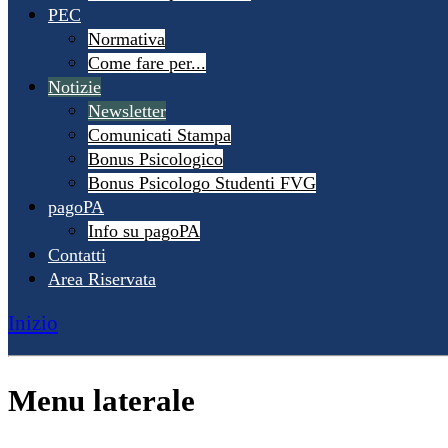
PEC
Normativa
Come fare per...
Notizie
Newsletter
Comunicati Stampa
Bonus Psicologico
Bonus Psicologo Studenti FVG
pagoPA
Info su pagoPA
Contatti
Area Riservata
Inizio
Menu laterale