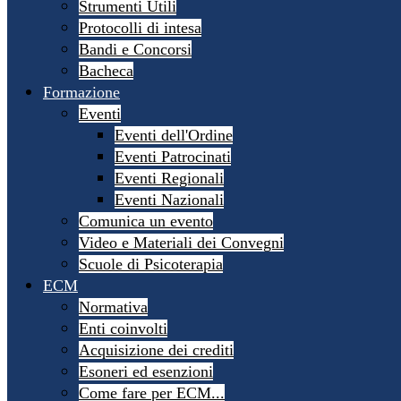
Strumenti Utili
Protocolli di intesa
Bandi e Concorsi
Bacheca
Formazione
Eventi
Eventi dell'Ordine
Eventi Patrocinati
Eventi Regionali
Eventi Nazionali
Comunica un evento
Video e Materiali dei Convegni
Scuole di Psicoterapia
ECM
Normativa
Enti coinvolti
Acquisizione dei crediti
Esoneri ed esenzioni
Come fare per ECM...