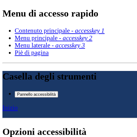
Menu di accesso rapido
Contenuto principale -
accesskey 1
Menu principale -
accesskey 2
Menu laterale -
accesskey 3
Piè di pagina
Casella degli strumenti
Pannello accessibilità
Inizio
Opzioni accessibilità