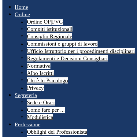
Home
Ordine
Ordine OP|FVG
Compiti istituzionali
Consiglio Regionale
Commissioni e gruppi di lavoro
Ufficio Istruttorio per i procedimenti disciplinari
Regolamenti e Decisioni Consigliari
Normativa
Albo Iscritti
Chi è lo Psicologo
Privacy
Segreteria
Sede e Orari
Come fare per ...
Modulistica
Professione
Obblighi del Professionista