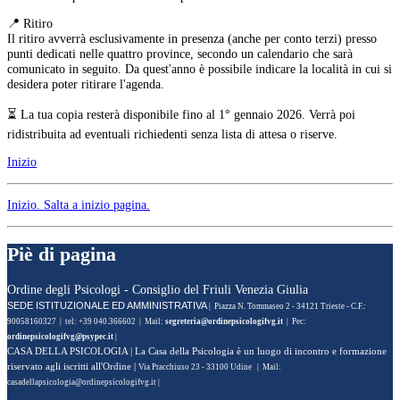
📍 Ritiro
Il ritiro avverrà esclusivamente in presenza (anche per conto terzi) presso
punti dedicati nelle quattro province, secondo un calendario che sarà
comunicato in seguito. Da quest'anno è possibile indicare la località in cui si
desidera poter ritirare l'agenda.
⏳ La tua copia resterà disponibile fino al 1° gennaio 2026. Verrà poi
ridistribuita ad eventuali richiedenti senza lista di attesa o riserve.
Inizio
Inizio
. Salta a inizio pagina.
Piè di pagina
Ordine degli Psicologi - Consiglio del Friuli Venezia Giulia
SEDE ISTITUZIONALE ED AMMINISTRATIVA
| Piazza N. Tommaseo 2 - 34121 Trieste - C.F.:
90058160327 | tel: +39 040.366602 | Mail:
| Pec:
|
CASA DELLA PSICOLOGIA
| La Casa della Psicologia è un luogo di incontro e formazione
riservato agli iscritti all'Ordine |
Via Pracchiuso 23 - 33100 Udine | Mail:
|