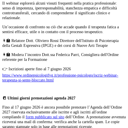
Il webinar esplorerà alcuni vissuti frequenti nella pratica professionale:
senso di impotenza, iperresponsabilità, stanchezza empatica e difficoltà
controtransferali, cercando di comprenderne il significato clinico e
relazionale.
Un’occasione di confronto su ciò che accade quando il terapeuta fatica a
sentirsi efficace, utile o in contatto con il processo terapeutico.
👨‍🏫 Relatore Dott. Oliviero Rossi Direttore dell'Istituto di Psicoterapia
della Gestalt Espressiva (IPGE) e dei corsi di Nuove Arti Terapie
👩‍🏫 Modera l’incontro Dott.ssa Federica Parri, Consigliera dell'Ordine
referente per la Formazione
👉 Iscrizioni aperte fino al 7 giugno 2026
https://www.ordinepsicologifvg.it/professione-psicologo/iscriz-webinar-
terapeuta-si-sente-bloccato.html
📒 Ultimi giorni prenotazioni agenda 2027
Fino al 17 giugno 2026 è ancora possibile prenotare l’Agenda dell’Ordine
2027 riservata esclusivamente alle iscritte e agli iscritti all'ordine
compilando il
form pubblicato sul sito
dell’Ordine. A prenotazione avvenuta
riceverai una mail di conferma: verifica anche la cartella spam. Le copie
saranno stampate solo in base alle prenotazioni ricevute.