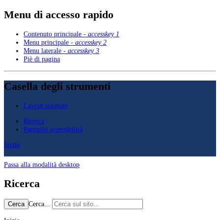
Menu di accesso rapido
Contenuto principale -
accesskey 1
Menu principale -
accesskey 2
Menu laterale -
accesskey 3
Piè di pagina
Casella degli strumenti
Layout normale
Ricerca
Pannello accessibilità
Inizio
Passa alla modalità desktop
Ricerca
Cerca...
Cerca