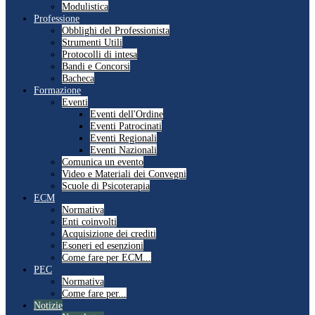
Modulistica
Professione
Obblighi del Professionista
Strumenti Utili
Protocolli di intesa
Bandi e Concorsi
Bacheca
Formazione
Eventi
Eventi dell'Ordine
Eventi Patrocinati
Eventi Regionali
Eventi Nazionali
Comunica un evento
Video e Materiali dei Convegni
Scuole di Psicoterapia
ECM
Normativa
Enti coinvolti
Acquisizione dei crediti
Esoneri ed esenzioni
Come fare per ECM...
PEC
Normativa
Come fare per...
Notizie