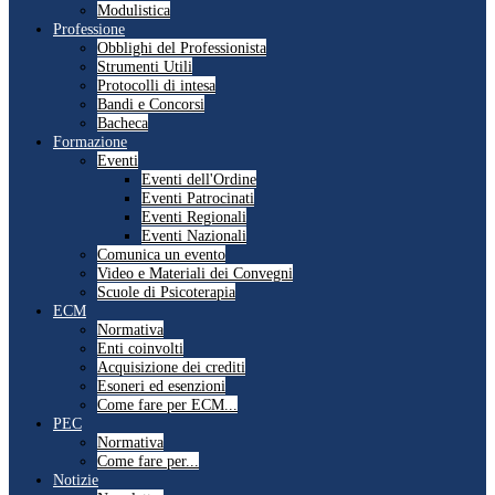
Modulistica
Professione
Obblighi del Professionista
Strumenti Utili
Protocolli di intesa
Bandi e Concorsi
Bacheca
Formazione
Eventi
Eventi dell'Ordine
Eventi Patrocinati
Eventi Regionali
Eventi Nazionali
Comunica un evento
Video e Materiali dei Convegni
Scuole di Psicoterapia
ECM
Normativa
Enti coinvolti
Acquisizione dei crediti
Esoneri ed esenzioni
Come fare per ECM...
PEC
Normativa
Come fare per...
Notizie