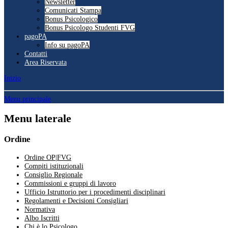
Newsletter
Comunicati Stampa
Bonus Psicologico
Bonus Psicologo Studenti FVG
pagoPA
Info su pagoPA
Contatti
Area Riservata
Inizio
Menu principale
Menu laterale
Ordine
Ordine OP|FVG
Compiti istituzionali
Consiglio Regionale
Commissioni e gruppi di lavoro
Ufficio Istruttorio per i procedimenti disciplinari
Regolamenti e Decisioni Consigliari
Normativa
Albo Iscritti
Chi è lo Psicologo