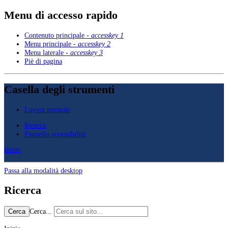
Menu di accesso rapido
Contenuto principale -
accesskey 1
Menu principale -
accesskey 2
Menu laterale -
accesskey 3
Piè di pagina
Casella degli strumenti
Layout normale
Ricerca
Pannello accessibilità
Inizio
Passa alla modalità desktop
Ricerca
Cerca...
Cerca