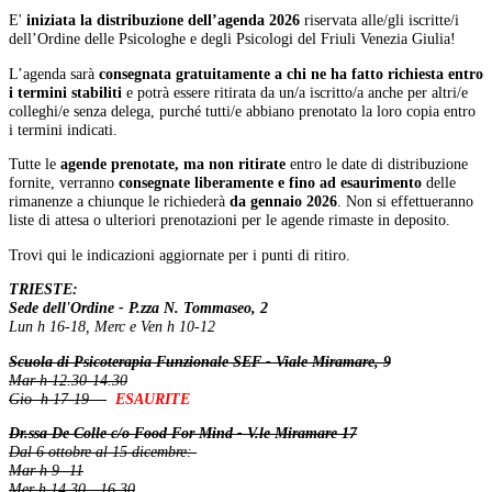
E'
iniziata la distribuzione dell’agenda 2026
riservata alle/gli iscritte/i
dell’Ordine delle Psicologhe e degli Psicologi del Friuli Venezia Giulia!
L’agenda sarà
consegnata gratuitamente a chi ne ha fatto richiesta entro
i termini stabiliti
e potrà essere ritirata da un/a iscritto/a anche per altri/e
colleghi/e senza delega, purché tutti/e abbiano prenotato la loro copia entro
i termini indicati.
Tutte le
agende prenotate, ma non ritirate
entro le date di distribuzione
fornite, verranno
consegnate liberamente e fino ad esaurimento
delle
rimanenze a chiunque le richiederà
da gennaio 2026
. Non si effettueranno
liste di attesa o ulteriori prenotazioni per le agende rimaste in deposito.
Trovi qui le indicazioni aggiornate per i punti di ritiro.
TRIESTE:
Sede dell'Ordine - P.zza N. Tommaseo, 2
Lun h 16-18, Merc e Ven h 10-12
Scuola di Psicoterapia Funzionale SEF - Viale Miramare, 9
Mar h 12.30-14.30
Gio h 17-19
ESAURITE
Dr.ssa De Colle c/o Food For Mind - V.le Miramare 17
Dal 6 ottobre al 15 dicembre:
Mar h 9 -11
Mer h 14.30 - 16.30