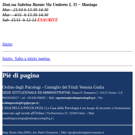
Dott.ssa Sabrina Burato Via Umberto I, 35 – Maniago
Mar 21/10 h 13.30-14.30
Mar 4/11 h 13.30-14.30
Sab 15/11 h 12-13
ESAURITE
Inizio
Inizio
. Salta a inizio pagina.
Piè di pagina
Ordine degli Psicologi - Consiglio del Friuli Venezia Giulia
SEDE ISTITUZIONALE ED AMMINISTRATIVA
| Piazza N. Tommaseo 2 - 34121 Trieste - C.F.:
90058160327 | tel: +39 040.366602 | Mail:
| Pec:
|
CASA DELLA PSICOLOGIA
| La Casa della Psicologia è un luogo di incontro e formazione
riservato agli iscritti all'Ordine |
Via Pracchiuso 23 - 33100 Udine | Mail:
|
Resp. Protez. Dati (DPO): Avv. Paolo Vicenzotto | Mail: