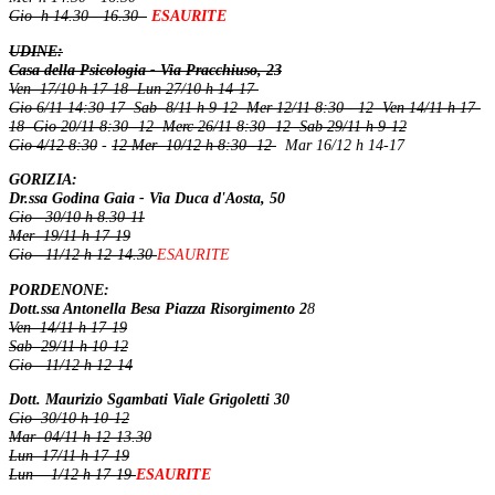
Gio h 14.30 - 16.30
ESAURITE
UDINE:
Casa della Psicologia - Via Pracchiuso, 23
Ven 17/10 h 17-18 Lun 27/10 h 14-17
Gio 6/11 14:30-17 Sab 8/11 h 9-12 Mer 12/11 8:30 - 12 Ven 14/11 h 17-
18 Gio 20/11 8:30 -12 Merc 26/11 8:30 -12 Sab 29/11 h 9-12
Gio 4/12 8:30
-
12 Mer 10/12 h 8:30 -12
Mar 16/12 h 14-17
GORIZIA:
Dr.ssa Godina Gaia - Via Duca d'Aosta, 50
Gio 30/10 h 8.30-11
Mer 19/11 h 17-19
Gio 11/12 h 12-14.30
ESAURITE
PORDENONE:
Dott.ssa Antonella Besa Piazza Risorgimento 2
8
Ven 14/11 h 17-19
Sab 29/11 h 10-12
Gio 11/12 h 12-14
Dott. Maurizio Sgambati Viale Grigoletti 30
Gio 30/10 h 10-12
Mar 04/11 h 12-13.30
Lun 17/11 h 17-19
Lun 1/12 h 17-19
ESAURITE