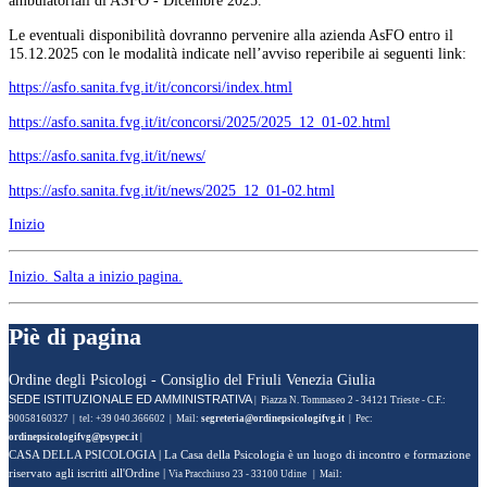
ambulatoriali di ASFO - Dicembre 2025.
Le eventuali disponibilità dovranno pervenire alla azienda AsFO entro il
15.12.2025 con le modalità indicate nell’avviso reperibile ai seguenti link:
https://asfo.sanita.fvg.it/it/concorsi/index.html
https://asfo.sanita.fvg.it/it/concorsi/2025/2025_12_01-02.html
https://asfo.sanita.fvg.it/it/news/
https://asfo.sanita.fvg.it/it/news/2025_12_01-02.html
Inizio
Inizio
. Salta a inizio pagina.
Piè di pagina
Ordine degli Psicologi - Consiglio del Friuli Venezia Giulia
SEDE ISTITUZIONALE ED AMMINISTRATIVA
| Piazza N. Tommaseo 2 - 34121 Trieste - C.F.:
90058160327 | tel: +39 040.366602 | Mail:
| Pec:
|
CASA DELLA PSICOLOGIA
| La Casa della Psicologia è un luogo di incontro e formazione
riservato agli iscritti all'Ordine |
Via Pracchiuso 23 - 33100 Udine | Mail: