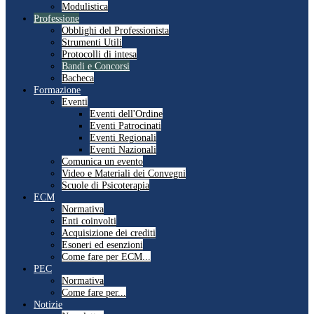
Modulistica
Professione
Obblighi del Professionista
Strumenti Utili
Protocolli di intesa
Bandi e Concorsi
Bacheca
Formazione
Eventi
Eventi dell'Ordine
Eventi Patrocinati
Eventi Regionali
Eventi Nazionali
Comunica un evento
Video e Materiali dei Convegni
Scuole di Psicoterapia
ECM
Normativa
Enti coinvolti
Acquisizione dei crediti
Esoneri ed esenzioni
Come fare per ECM...
PEC
Normativa
Come fare per...
Notizie