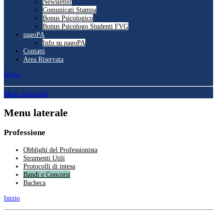
Newsletter
Comunicati Stampa
Bonus Psicologico
Bonus Psicologo Studenti FVG
pagoPA
Info su pagoPA
Contatti
Area Riservata
Inizio
Menu principale
Menu laterale
Professione
Obblighi del Professionista
Strumenti Utili
Protocolli di intesa
Bandi e Concorsi
Bacheca
Inizio