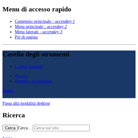
Menu di accesso rapido
Contenuto principale -
accesskey 1
Menu principale -
accesskey 2
Menu laterale -
accesskey 3
Piè di pagina
Casella degli strumenti
Layout normale
Ricerca
Pannello accessibilità
Inizio
Passa alla modalità desktop
Ricerca
Cerca...
Cerca