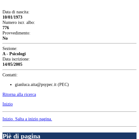
Data di nascita:
10/01/1973
Numero iscr. albo:
776
Provvedimento:
No
Sezione:
A - Psicologi
Data iscrizione:
14/05/2005
Contatti:
gianluca.aita@psypec.it
(PEC)
Ritorna alla ricerca
Inizio
Inizio
. Salta a inizio pagina.
Piè di pagina