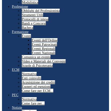
Modulistica
Professione
Obblighi del Professionista
Strumenti Utili
Protocolli di intesa
Bandi e Concorsi
Bacheca
Formazione
Eventi
Eventi dell'Ordine
Eventi Patrocinati
Eventi Regionali
Eventi Nazionali
Comunica un evento
Video e Materiali dei Convegni
Scuole di Psicoterapia
ECM
Normativa
Enti coinvolti
Acquisizione dei crediti
Esoneri ed esenzioni
Come fare per ECM...
PEC
Normativa
Come fare per...
Notizie