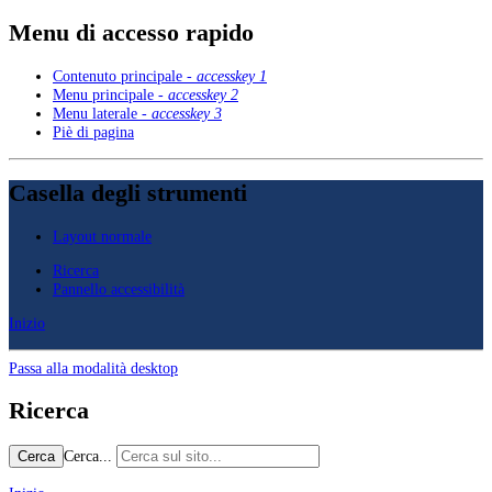
Menu di accesso rapido
Contenuto principale -
accesskey 1
Menu principale -
accesskey 2
Menu laterale -
accesskey 3
Piè di pagina
Casella degli strumenti
Layout normale
Ricerca
Pannello accessibilità
Inizio
Passa alla modalità desktop
Ricerca
Cerca...
Cerca