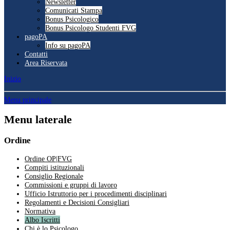
Newsletter
Comunicati Stampa
Bonus Psicologico
Bonus Psicologo Studenti FVG
pagoPA
Info su pagoPA
Contatti
Area Riservata
Inizio
Menu principale
Menu laterale
Ordine
Ordine OP|FVG
Compiti istituzionali
Consiglio Regionale
Commissioni e gruppi di lavoro
Ufficio Istruttorio per i procedimenti disciplinari
Regolamenti e Decisioni Consigliari
Normativa
Albo Iscritti
Chi è lo Psicologo